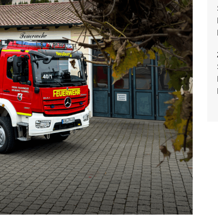
Rollcontainer
Generalversammlung 2024
Unwettereinsatz
18 Feuerwehr-Prüflinge
Sonstiges
bestehen
Leistungsabzeichen
LF 16/12 (Außer Dienst)
Merkblatt Wespen und
Hornissen Zuständigkeit der
Feuerwehren
Heizen – so nicht!