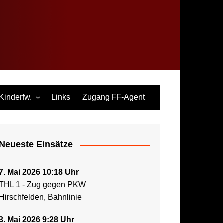
rg
Kinderfw.
Links
Zugang FF-Agent
Flyer Kinderfeuerwehr
Aufnahmeantrag
Kinderfeuerwehr Neuburg
Neueste Einsätze
Ordnung Kinderfeuerwehr
Neuburg
7. Mai 2026 10:18 Uhr
Bericht zur Kinderfeuerwehr
THL 1 - Zug gegen PKW
in den Mittelschwäbischen
Hirschfelden, Bahnlinie
Nachrichten
3. Mai 2026 9:28 Uhr