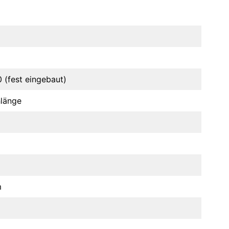
(fest eingebaut)
hlänge
m