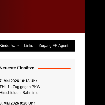
rg
Kinderfw.
Links
Zugang FF-Agent
Flyer Kinderfeuerwehr
Aufnahmeantrag
Kinderfeuerwehr Neuburg
Neueste Einsätze
Ordnung Kinderfeuerwehr
Neuburg
7. Mai 2026 10:18 Uhr
Bericht zur Kinderfeuerwehr
THL 1 - Zug gegen PKW
in den Mittelschwäbischen
Hirschfelden, Bahnlinie
Nachrichten
3. Mai 2026 9:28 Uhr