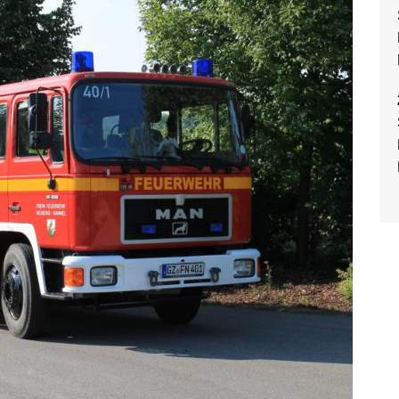
Rollcontainer
Generalversammlung 2024
Unwettereinsatz
18 Feuerwehr-Prüflinge
Sonstiges
bestehen
Leistungsabzeichen
LF 16/12 (Außer Dienst)
Merkblatt Wespen und
Hornissen Zuständigkeit der
Feuerwehren
Heizen – so nicht!